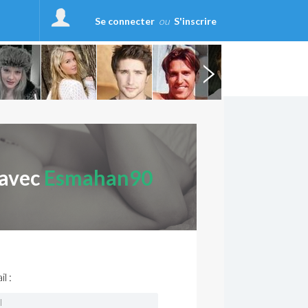
Se connecter
ou
S'inscrire
 avec
Esmahan90
l :