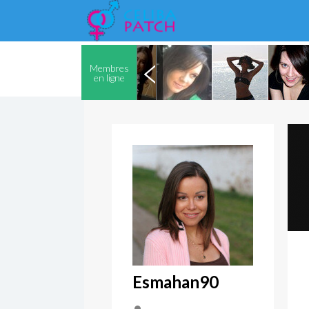
Membres
en ligne
Esmahan90