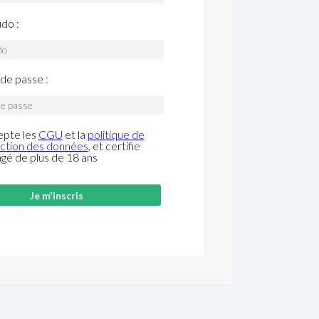
do :
de passe :
epte les
CGU
et la
politique de
ction des données
, et certifie
âgé de plus de 18 ans