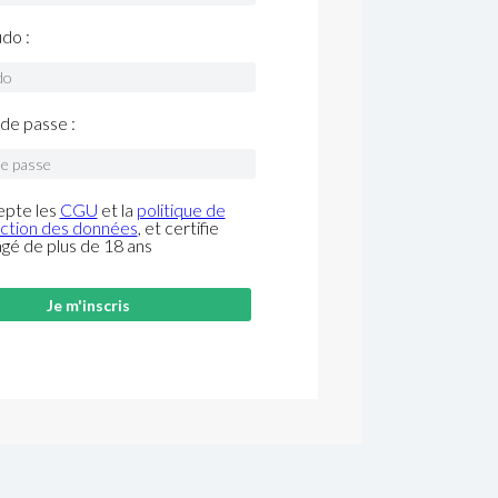
do :
de passe :
epte les
CGU
et la
politique de
ction des données
, et certifie
âgé de plus de 18 ans