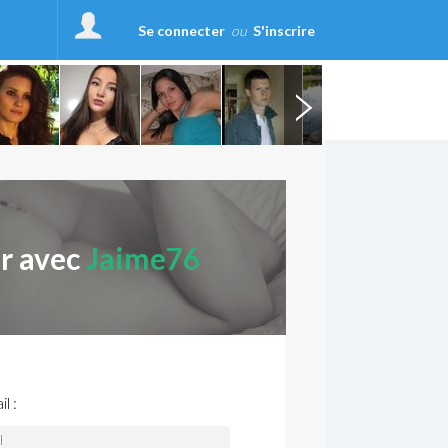
Se connecter
ou
S'inscrire
er avec
Jaime76
l :