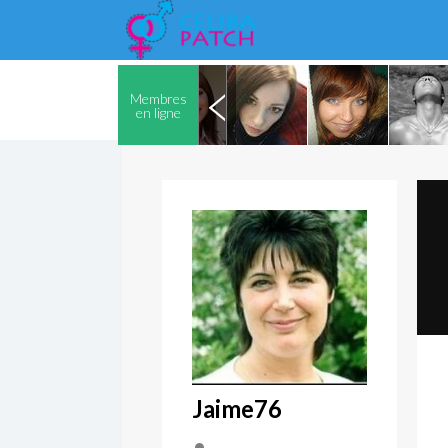
Membres
en ligne
Jaime76