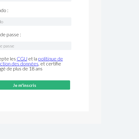
do :
de passe :
epte les
CGU
et la
politique de
ction des données
, et certifie
âgé de plus de 18 ans