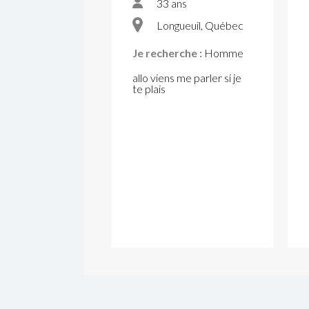
33 ans
Longueuil, Québec
Je recherche :
Homme
allo viens me parler si je
te plais