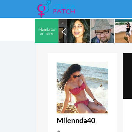
Membres
en ligne
Milennda40