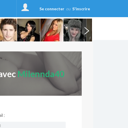
Se connecter
ou
S'inscrire
 avec
Milennda40
l :