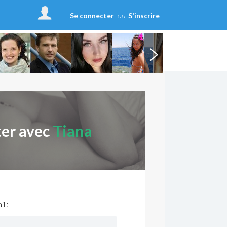
Se connecter
ou
S'inscrire
ter avec
Tiana
l :