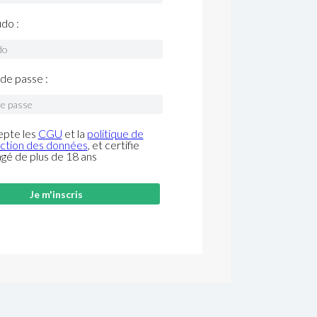
do :
de passe :
epte les
CGU
et la
politique de
ction des données
, et certifie
âgé de plus de 18 ans